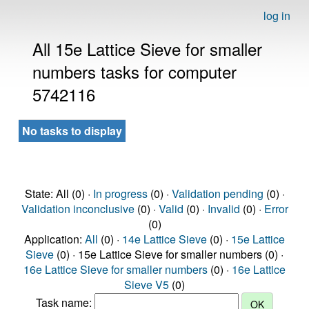
log in
All 15e Lattice Sieve for smaller
numbers tasks for computer
5742116
No tasks to display
State: All (0) ·
In progress
(0) ·
Validation pending
(0) ·
Validation inconclusive
(0) ·
Valid
(0) ·
Invalid
(0) ·
Error
(0)
Application:
All
(0) ·
14e Lattice Sieve
(0) ·
15e Lattice
Sieve
(0) · 15e Lattice Sieve for smaller numbers (0) ·
16e Lattice Sieve for smaller numbers
(0) ·
16e Lattice
Sieve V5
(0)
Task name: