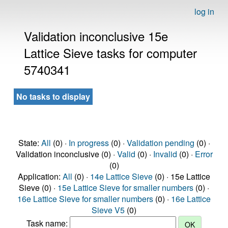
log in
Validation inconclusive 15e
Lattice Sieve tasks for computer
5740341
No tasks to display
State:
All
(0) ·
In progress
(0) ·
Validation pending
(0) ·
Validation inconclusive (0) ·
Valid
(0) ·
Invalid
(0) ·
Error
(0)
Application:
All
(0) ·
14e Lattice Sieve
(0) · 15e Lattice
Sieve (0) ·
15e Lattice Sieve for smaller numbers
(0) ·
16e Lattice Sieve for smaller numbers
(0) ·
16e Lattice
Sieve V5
(0)
Task name: