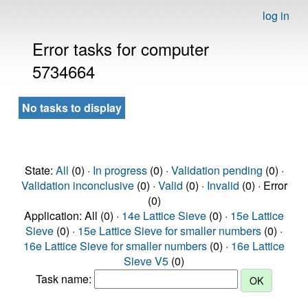
log in
Error tasks for computer
5734664
No tasks to display
State:
All
(0) ·
In progress
(0) ·
Validation pending
(0) ·
Validation inconclusive
(0) ·
Valid
(0) ·
Invalid
(0) · Error
(0)
Application: All (0) ·
14e Lattice Sieve
(0) ·
15e Lattice
Sieve
(0) ·
15e Lattice Sieve for smaller numbers
(0) ·
16e Lattice Sieve for smaller numbers
(0) ·
16e Lattice
Sieve V5
(0)
Task name: