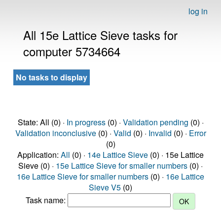
log in
All 15e Lattice Sieve tasks for
computer 5734664
No tasks to display
State: All (0) ·
In progress
(0) ·
Validation pending
(0) ·
Validation inconclusive
(0) ·
Valid
(0) ·
Invalid
(0) ·
Error
(0)
Application:
All
(0) ·
14e Lattice Sieve
(0) · 15e Lattice
Sieve (0) ·
15e Lattice Sieve for smaller numbers
(0) ·
16e Lattice Sieve for smaller numbers
(0) ·
16e Lattice
Sieve V5
(0)
Task name: