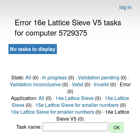
log in
Error 16e Lattice Sieve V5 tasks
for computer 5729375
No tasks to display
State:
All
(0) ·
In progress
(0) ·
Validation pending
(0) ·
Validation inconclusive
(0) ·
Valid
(0) ·
Invalid
(0) · Error
(0)
Application:
All
(0) ·
14e Lattice Sieve
(0) ·
15e Lattice
Sieve
(0) ·
15e Lattice Sieve for smaller numbers
(0) ·
16e Lattice Sieve for smaller numbers
(0) · 16e Lattice
Sieve V5 (0)
Task name: