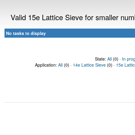
Valid 15e Lattice Sieve for smaller nu
No tasks to display
State:
All
(0) ·
In pro
Application:
All
(0) ·
14e Lattice Sieve
(0) ·
15e Latti