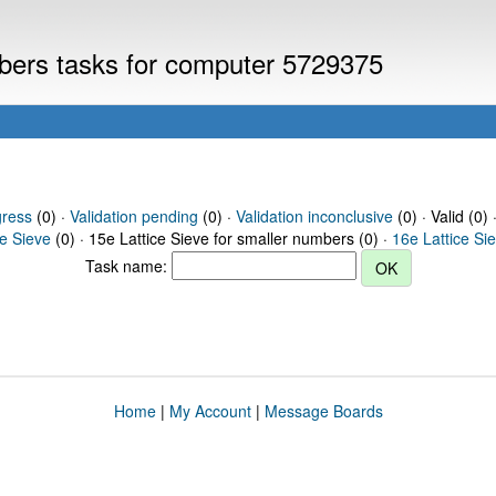
mbers tasks for computer 5729375
gress
(0) ·
Validation pending
(0) ·
Validation inconclusive
(0) · Valid (0) 
ce Sieve
(0) · 15e Lattice Sieve for smaller numbers (0) ·
16e Lattice Si
Task name:
Home
|
My Account
|
Message Boards