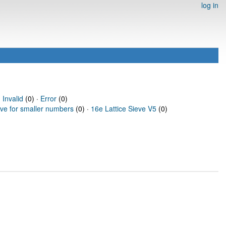
log in
·
Invalid
(0) ·
Error
(0)
eve for smaller numbers
(0) ·
16e Lattice Sieve V5
(0)