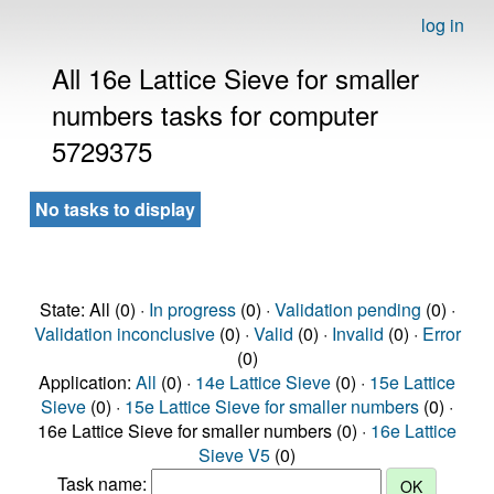
log in
All 16e Lattice Sieve for smaller
numbers tasks for computer
5729375
No tasks to display
State: All (0) ·
In progress
(0) ·
Validation pending
(0) ·
Validation inconclusive
(0) ·
Valid
(0) ·
Invalid
(0) ·
Error
(0)
Application:
All
(0) ·
14e Lattice Sieve
(0) ·
15e Lattice
Sieve
(0) ·
15e Lattice Sieve for smaller numbers
(0) ·
16e Lattice Sieve for smaller numbers (0) ·
16e Lattice
Sieve V5
(0)
Task name: