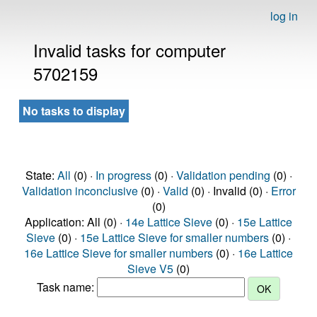
log in
Invalid tasks for computer
5702159
No tasks to display
State:
All
(0) ·
In progress
(0) ·
Validation pending
(0) ·
Validation inconclusive
(0) ·
Valid
(0) · Invalid (0) ·
Error
(0)
Application: All (0) ·
14e Lattice Sieve
(0) ·
15e Lattice
Sieve
(0) ·
15e Lattice Sieve for smaller numbers
(0) ·
16e Lattice Sieve for smaller numbers
(0) ·
16e Lattice
Sieve V5
(0)
Task name: