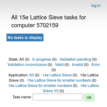
log in
All 15e Lattice Sieve tasks for
computer 5702159
No tasks to display
State: All (0) ·
In progress
(0) ·
Validation pending
(0) ·
Validation inconclusive
(0) ·
Valid
(0) ·
Invalid
(0) ·
Error
(0)
Application:
All
(0) ·
14e Lattice Sieve
(0) · 15e Lattice
Sieve (0) ·
15e Lattice Sieve for smaller numbers
(0) ·
16e Lattice Sieve for smaller numbers
(0) ·
16e Lattice
Sieve V5
(0)
Task name: