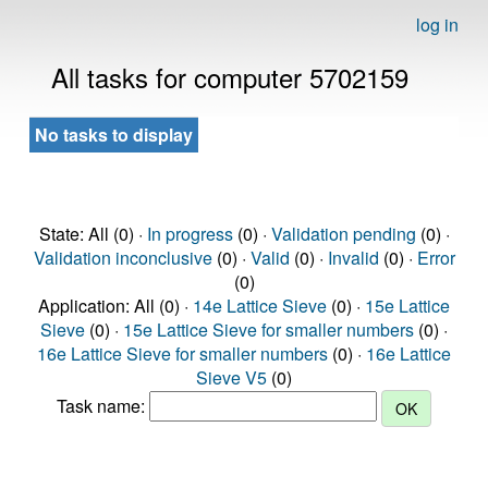
log in
All tasks for computer 5702159
No tasks to display
State: All (0) ·
In progress
(0) ·
Validation pending
(0) ·
Validation inconclusive
(0) ·
Valid
(0) ·
Invalid
(0) ·
Error
(0)
Application: All (0) ·
14e Lattice Sieve
(0) ·
15e Lattice
Sieve
(0) ·
15e Lattice Sieve for smaller numbers
(0) ·
16e Lattice Sieve for smaller numbers
(0) ·
16e Lattice
Sieve V5
(0)
Task name: