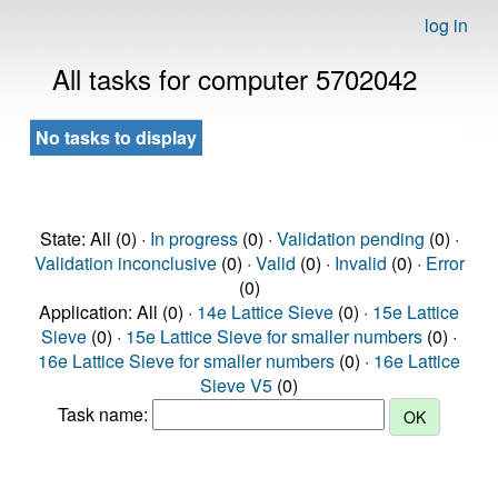
log in
All tasks for computer 5702042
No tasks to display
State: All (0) ·
In progress
(0) ·
Validation pending
(0) ·
Validation inconclusive
(0) ·
Valid
(0) ·
Invalid
(0) ·
Error
(0)
Application: All (0) ·
14e Lattice Sieve
(0) ·
15e Lattice
Sieve
(0) ·
15e Lattice Sieve for smaller numbers
(0) ·
16e Lattice Sieve for smaller numbers
(0) ·
16e Lattice
Sieve V5
(0)
Task name: