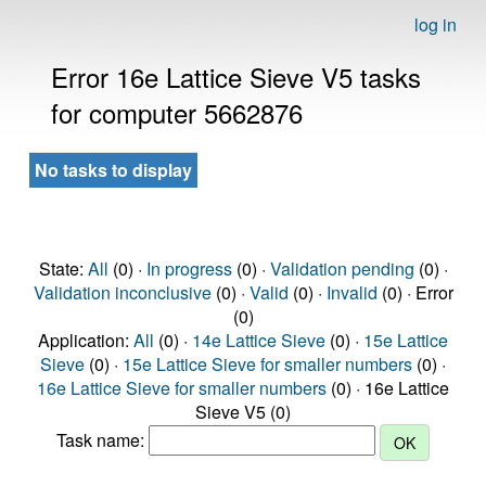
log in
Error 16e Lattice Sieve V5 tasks
for computer 5662876
No tasks to display
State:
All
(0) ·
In progress
(0) ·
Validation pending
(0) ·
Validation inconclusive
(0) ·
Valid
(0) ·
Invalid
(0) · Error
(0)
Application:
All
(0) ·
14e Lattice Sieve
(0) ·
15e Lattice
Sieve
(0) ·
15e Lattice Sieve for smaller numbers
(0) ·
16e Lattice Sieve for smaller numbers
(0) · 16e Lattice
Sieve V5 (0)
Task name: