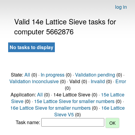
log in
Valid 14e Lattice Sieve tasks for
computer 5662876
No tasks to display
State:
All
(0) ·
In progress
(0) ·
Validation pending
(0) ·
Validation inconclusive
(0) · Valid (0) ·
Invalid
(0) ·
Error
(0)
Application:
All
(0) · 14e Lattice Sieve (0) ·
15e Lattice
Sieve
(0) ·
15e Lattice Sieve for smaller numbers
(0) ·
16e Lattice Sieve for smaller numbers
(0) ·
16e Lattice
Sieve V5
(0)
Task name: