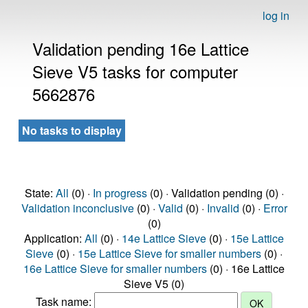
log in
Validation pending 16e Lattice
Sieve V5 tasks for computer
5662876
No tasks to display
State:
All
(0) ·
In progress
(0) · Validation pending (0) ·
Validation inconclusive
(0) ·
Valid
(0) ·
Invalid
(0) ·
Error
(0)
Application:
All
(0) ·
14e Lattice Sieve
(0) ·
15e Lattice
Sieve
(0) ·
15e Lattice Sieve for smaller numbers
(0) ·
16e Lattice Sieve for smaller numbers
(0) · 16e Lattice
Sieve V5 (0)
Task name: