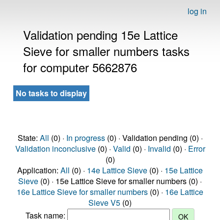
log in
Validation pending 15e Lattice
Sieve for smaller numbers tasks
for computer 5662876
No tasks to display
State:
All
(0) ·
In progress
(0) · Validation pending (0) ·
Validation inconclusive
(0) ·
Valid
(0) ·
Invalid
(0) ·
Error
(0)
Application:
All
(0) ·
14e Lattice Sieve
(0) ·
15e Lattice
Sieve
(0) · 15e Lattice Sieve for smaller numbers (0) ·
16e Lattice Sieve for smaller numbers
(0) ·
16e Lattice
Sieve V5
(0)
Task name: