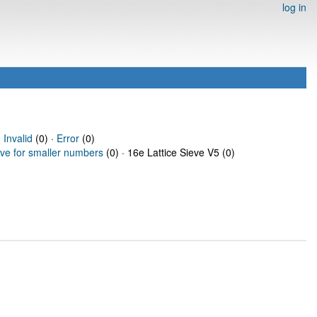
log in
·
Invalid
(0) ·
Error
(0)
eve for smaller numbers
(0) · 16e Lattice Sieve V5 (0)