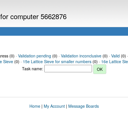
s for computer 5662876
gress (0) ·
Validation pending
(0) ·
Validation inconclusive
(0) ·
Valid
(0) 
ce Sieve
(0) ·
15e Lattice Sieve for smaller numbers
(0) ·
16e Lattice Si
Task name:
Home
|
My Account
|
Message Boards