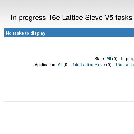
In progress 16e Lattice Sieve V5 task
No tasks to display
State:
All
(0) · In pro
Application:
All
(0) ·
14e Lattice Sieve
(0) ·
15e Latti