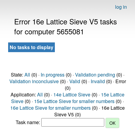
log in
Error 16e Lattice Sieve V5 tasks
for computer 5655081
No tasks to display
State:
All
(0) ·
In progress
(0) ·
Validation pending
(0) ·
Validation inconclusive
(0) ·
Valid
(0) ·
Invalid
(0) · Error
(0)
Application:
All
(0) ·
14e Lattice Sieve
(0) ·
15e Lattice
Sieve
(0) ·
15e Lattice Sieve for smaller numbers
(0) ·
16e Lattice Sieve for smaller numbers
(0) · 16e Lattice
Sieve V5 (0)
Task name: