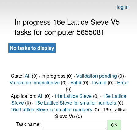
log in
In progress 16e Lattice Sieve V5
tasks for computer 5655081
No tasks to display
State:
All
(0) · In progress (0) ·
Validation pending
(0) ·
Validation inconclusive
(0) ·
Valid
(0) ·
Invalid
(0) ·
Error
(0)
Application:
All
(0) ·
14e Lattice Sieve
(0) ·
15e Lattice
Sieve
(0) ·
15e Lattice Sieve for smaller numbers
(0) ·
16e Lattice Sieve for smaller numbers
(0) · 16e Lattice
Sieve V5 (0)
Task name: