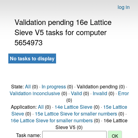
log in
Validation pending 16e Lattice
Sieve V5 tasks for computer
5654973
No tasks to display
State:
All
(0) ·
In progress
(0) · Validation pending (0) ·
Validation inconclusive
(0) ·
Valid
(0) ·
Invalid
(0) ·
Error
(0)
Application:
All
(0) ·
14e Lattice Sieve
(0) ·
15e Lattice
Sieve
(0) ·
15e Lattice Sieve for smaller numbers
(0) ·
16e Lattice Sieve for smaller numbers
(0) · 16e Lattice
Sieve V5 (0)
Task name: