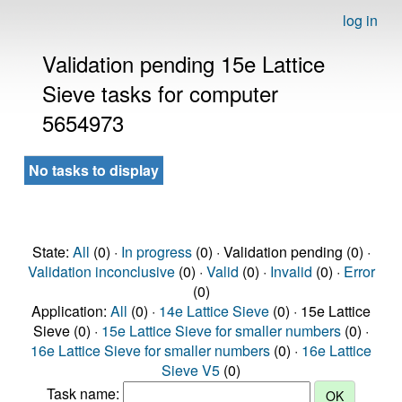
log in
Validation pending 15e Lattice
Sieve tasks for computer
5654973
No tasks to display
State:
All
(0) ·
In progress
(0) · Validation pending (0) ·
Validation inconclusive
(0) ·
Valid
(0) ·
Invalid
(0) ·
Error
(0)
Application:
All
(0) ·
14e Lattice Sieve
(0) · 15e Lattice
Sieve (0) ·
15e Lattice Sieve for smaller numbers
(0) ·
16e Lattice Sieve for smaller numbers
(0) ·
16e Lattice
Sieve V5
(0)
Task name: