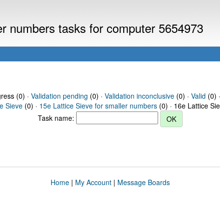
ller numbers tasks for computer 5654973
gress (0) ·
Validation pending
(0) ·
Validation inconclusive
(0) ·
Valid
(0) 
ce Sieve
(0) ·
15e Lattice Sieve for smaller numbers
(0) · 16e Lattice Si
Task name:
Home
|
My Account
|
Message Boards