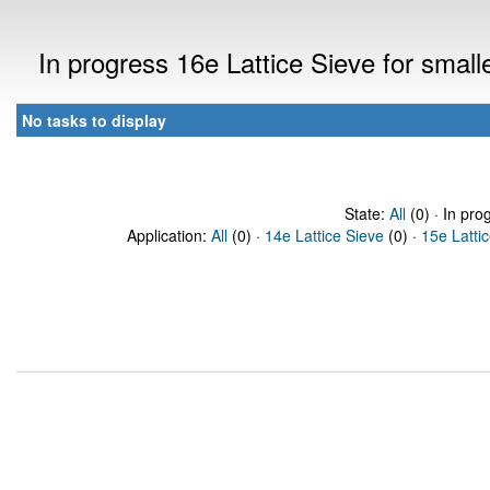
In progress 16e Lattice Sieve for sma
No tasks to display
State:
All
(0) · In pro
Application:
All
(0) ·
14e Lattice Sieve
(0) ·
15e Latti