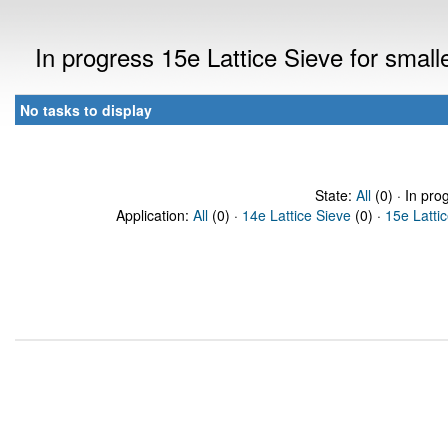
In progress 15e Lattice Sieve for sma
No tasks to display
State:
All
(0) · In pro
Application:
All
(0) ·
14e Lattice Sieve
(0) ·
15e Latti