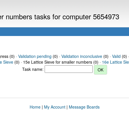
ller numbers tasks for computer 5654973
gress (0) ·
Validation pending
(0) ·
Validation inconclusive
(0) ·
Valid
(0) 
ce Sieve
(0) · 15e Lattice Sieve for smaller numbers (0) ·
16e Lattice Si
Task name:
Home
|
My Account
|
Message Boards