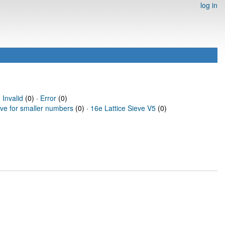
log in
·
Invalid
(0) ·
Error
(0)
eve for smaller numbers
(0) ·
16e Lattice Sieve V5
(0)