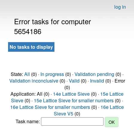
log in
Error tasks for computer
5654186
No tasks to display
State:
All
(0) ·
In progress
(0) ·
Validation pending
(0) ·
Validation inconclusive
(0) ·
Valid
(0) ·
Invalid
(0) · Error
(0)
Application: All (0) ·
14e Lattice Sieve
(0) ·
15e Lattice
Sieve
(0) ·
15e Lattice Sieve for smaller numbers
(0) ·
16e Lattice Sieve for smaller numbers
(0) ·
16e Lattice
Sieve V5
(0)
Task name: