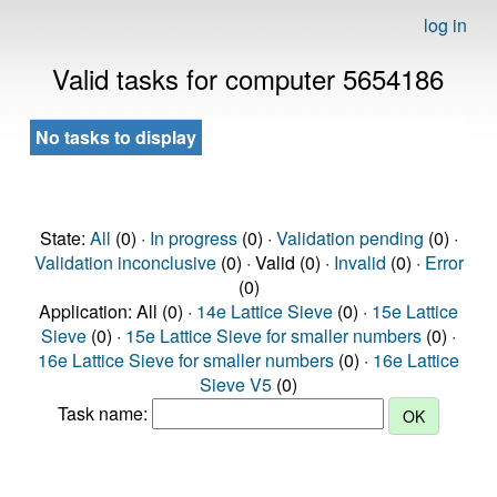
log in
Valid tasks for computer 5654186
No tasks to display
State:
All
(0) ·
In progress
(0) ·
Validation pending
(0) ·
Validation inconclusive
(0) · Valid (0) ·
Invalid
(0) ·
Error
(0)
Application: All (0) ·
14e Lattice Sieve
(0) ·
15e Lattice
Sieve
(0) ·
15e Lattice Sieve for smaller numbers
(0) ·
16e Lattice Sieve for smaller numbers
(0) ·
16e Lattice
Sieve V5
(0)
Task name: