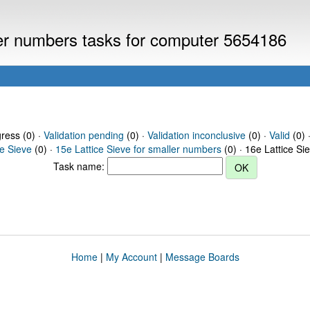
ller numbers tasks for computer 5654186
gress (0) ·
Validation pending
(0) ·
Validation inconclusive
(0) ·
Valid
(0) 
ce Sieve
(0) ·
15e Lattice Sieve for smaller numbers
(0) · 16e Lattice Si
Task name:
Home
|
My Account
|
Message Boards