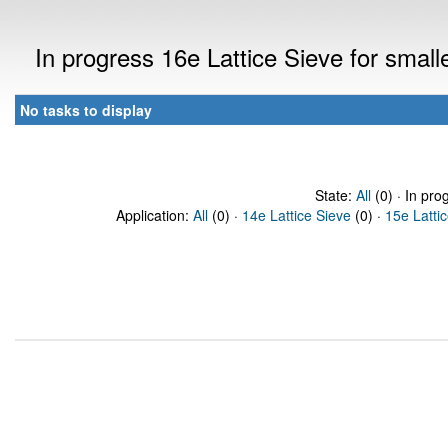
In progress 16e Lattice Sieve for sma
No tasks to display
State:
All
(0) · In pro
Application:
All
(0) ·
14e Lattice Sieve
(0) ·
15e Latti