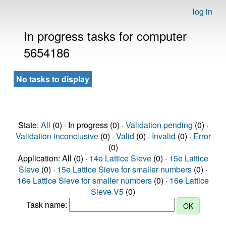
log in
In progress tasks for computer
5654186
No tasks to display
State:
All
(0) · In progress (0) ·
Validation pending
(0) ·
Validation inconclusive
(0) ·
Valid
(0) ·
Invalid
(0) ·
Error
(0)
Application: All (0) ·
14e Lattice Sieve
(0) ·
15e Lattice
Sieve
(0) ·
15e Lattice Sieve for smaller numbers
(0) ·
16e Lattice Sieve for smaller numbers
(0) ·
16e Lattice
Sieve V5
(0)
Task name: