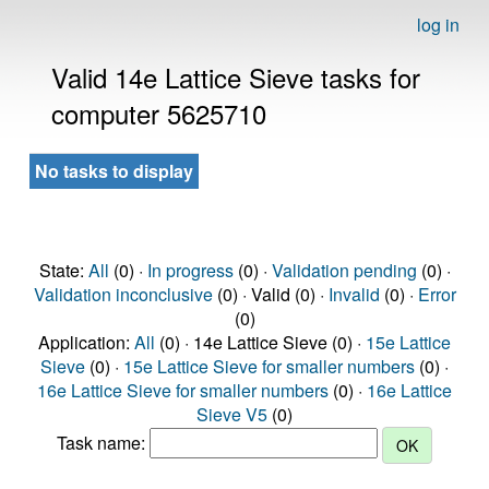
log in
Valid 14e Lattice Sieve tasks for
computer 5625710
No tasks to display
State:
All
(0) ·
In progress
(0) ·
Validation pending
(0) ·
Validation inconclusive
(0) · Valid (0) ·
Invalid
(0) ·
Error
(0)
Application:
All
(0) · 14e Lattice Sieve (0) ·
15e Lattice
Sieve
(0) ·
15e Lattice Sieve for smaller numbers
(0) ·
16e Lattice Sieve for smaller numbers
(0) ·
16e Lattice
Sieve V5
(0)
Task name: