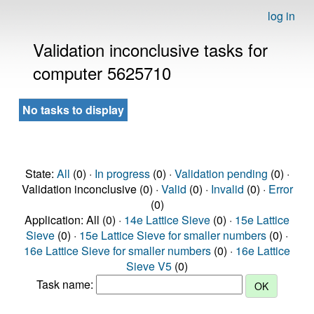
log in
Validation inconclusive tasks for
computer 5625710
No tasks to display
State:
All
(0) ·
In progress
(0) ·
Validation pending
(0) ·
Validation inconclusive (0) ·
Valid
(0) ·
Invalid
(0) ·
Error
(0)
Application: All (0) ·
14e Lattice Sieve
(0) ·
15e Lattice
Sieve
(0) ·
15e Lattice Sieve for smaller numbers
(0) ·
16e Lattice Sieve for smaller numbers
(0) ·
16e Lattice
Sieve V5
(0)
Task name: