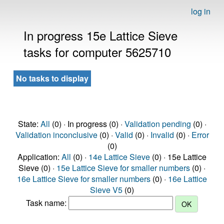
log in
In progress 15e Lattice Sieve
tasks for computer 5625710
No tasks to display
State:
All
(0) · In progress (0) ·
Validation pending
(0) ·
Validation inconclusive
(0) ·
Valid
(0) ·
Invalid
(0) ·
Error
(0)
Application:
All
(0) ·
14e Lattice Sieve
(0) · 15e Lattice
Sieve (0) ·
15e Lattice Sieve for smaller numbers
(0) ·
16e Lattice Sieve for smaller numbers
(0) ·
16e Lattice
Sieve V5
(0)
Task name: