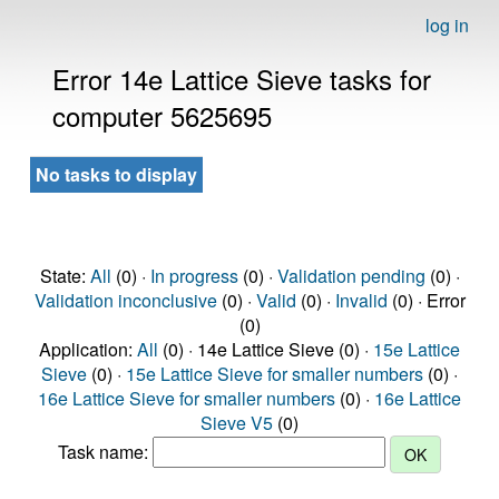
log in
Error 14e Lattice Sieve tasks for
computer 5625695
No tasks to display
State:
All
(0) ·
In progress
(0) ·
Validation pending
(0) ·
Validation inconclusive
(0) ·
Valid
(0) ·
Invalid
(0) · Error
(0)
Application:
All
(0) · 14e Lattice Sieve (0) ·
15e Lattice
Sieve
(0) ·
15e Lattice Sieve for smaller numbers
(0) ·
16e Lattice Sieve for smaller numbers
(0) ·
16e Lattice
Sieve V5
(0)
Task name: