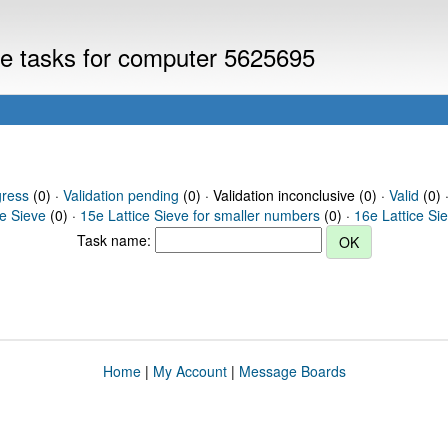
eve tasks for computer 5625695
gress
(0) ·
Validation pending
(0) · Validation inconclusive (0) ·
Valid
(0) 
ce Sieve
(0) ·
15e Lattice Sieve for smaller numbers
(0) ·
16e Lattice Si
Task name:
Home
|
My Account
|
Message Boards