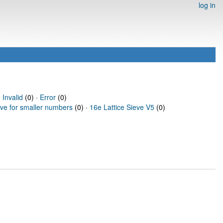
log in
·
Invalid
(0) ·
Error
(0)
eve for smaller numbers
(0) ·
16e Lattice Sieve V5
(0)