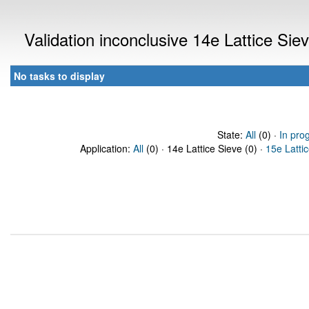
Validation inconclusive 14e Lattice Si
No tasks to display
State:
All
(0) ·
In pro
Application:
All
(0) · 14e Lattice Sieve (0) ·
15e Latti