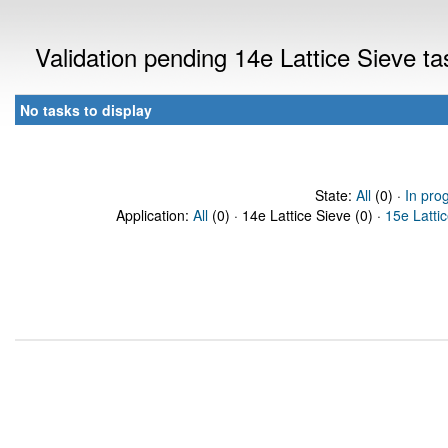
Validation pending 14e Lattice Sieve t
No tasks to display
State:
All
(0) ·
In pro
Application:
All
(0) · 14e Lattice Sieve (0) ·
15e Latti