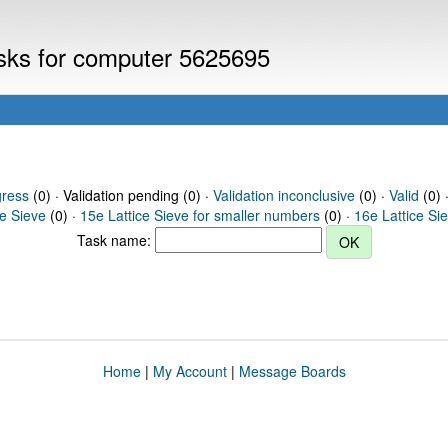
asks for computer 5625695
gress
(0) · Validation pending (0) ·
Validation inconclusive
(0) ·
Valid
(0) 
ce Sieve
(0) ·
15e Lattice Sieve for smaller numbers
(0) ·
16e Lattice Si
Task name:
Home
|
My Account
|
Message Boards