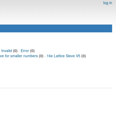
log in
·
Invalid
(0) ·
Error
(0)
eve for smaller numbers
(0) ·
16e Lattice Sieve V5
(0)