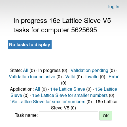
log in
In progress 16e Lattice Sieve V5
tasks for computer 5625695
No tasks to display
State:
All
(0) · In progress (0) ·
Validation pending
(0) ·
Validation inconclusive
(0) ·
Valid
(0) ·
Invalid
(0) ·
Error
(0)
Application:
All
(0) ·
14e Lattice Sieve
(0) ·
15e Lattice
Sieve
(0) ·
15e Lattice Sieve for smaller numbers
(0) ·
16e Lattice Sieve for smaller numbers
(0) · 16e Lattice
Sieve V5 (0)
Task name: