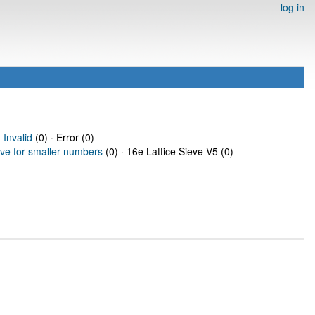
log in
·
Invalid
(0) · Error (0)
eve for smaller numbers
(0) · 16e Lattice Sieve V5 (0)