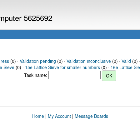
computer 5625692
gress
(0) ·
Validation pending
(0) ·
Validation inconclusive
(0) ·
Valid
(0) 
ce Sieve
(0) ·
15e Lattice Sieve for smaller numbers
(0) ·
16e Lattice Si
Task name:
Home
|
My Account
|
Message Boards