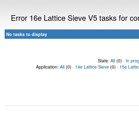
Error 16e Lattice Sieve V5 tasks for 
No tasks to display
State:
All
(0) ·
In pro
Application:
All
(0) ·
14e Lattice Sieve
(0) ·
15e Latti