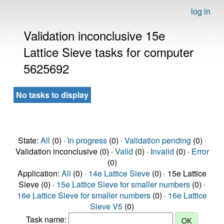
log in
Validation inconclusive 15e
Lattice Sieve tasks for computer
5625692
No tasks to display
State:
All
(0) ·
In progress
(0) ·
Validation pending
(0) ·
Validation inconclusive (0) ·
Valid
(0) ·
Invalid
(0) ·
Error
(0)
Application:
All
(0) ·
14e Lattice Sieve
(0) · 15e Lattice
Sieve (0) ·
15e Lattice Sieve for smaller numbers
(0) ·
16e Lattice Sieve for smaller numbers
(0) ·
16e Lattice
Sieve V5
(0)
Task name: