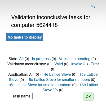
log in
Validation inconclusive tasks for
computer 5624418
No tasks to display
State:
All
(0) ·
In progress
(0) ·
Validation pending
(0) ·
Validation inconclusive (0) ·
Valid
(0) ·
Invalid
(0) ·
Error
(0)
Application: All (0) ·
14e Lattice Sieve
(0) ·
15e Lattice
Sieve
(0) ·
15e Lattice Sieve for smaller numbers
(0) ·
16e Lattice Sieve for smaller numbers
(0) ·
16e Lattice
Sieve V5
(0)
Task name: