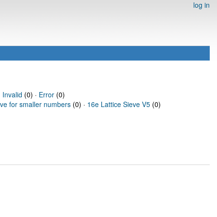
log in
·
Invalid
(0) ·
Error
(0)
eve for smaller numbers
(0) ·
16e Lattice Sieve V5
(0)