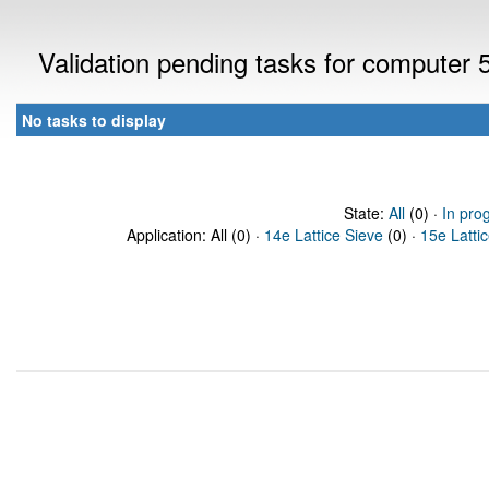
Validation pending tasks for computer
No tasks to display
State:
All
(0) ·
In pro
Application: All (0) ·
14e Lattice Sieve
(0) ·
15e Latti