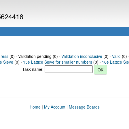
 5624418
gress
(0) · Validation pending (0) ·
Validation inconclusive
(0) ·
Valid
(0) 
ce Sieve
(0) ·
15e Lattice Sieve for smaller numbers
(0) ·
16e Lattice Si
Task name:
Home
|
My Account
|
Message Boards