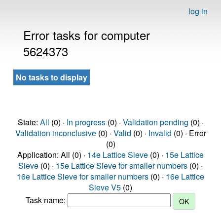
log in
Error tasks for computer
5624373
No tasks to display
State:
All
(0) ·
In progress
(0) ·
Validation pending
(0) ·
Validation inconclusive
(0) ·
Valid
(0) ·
Invalid
(0) · Error
(0)
Application: All (0) ·
14e Lattice Sieve
(0) ·
15e Lattice
Sieve
(0) ·
15e Lattice Sieve for smaller numbers
(0) ·
16e Lattice Sieve for smaller numbers
(0) ·
16e Lattice
Sieve V5
(0)
Task name: