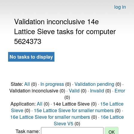
log in
Validation inconclusive 14e
Lattice Sieve tasks for computer
5624373
No tasks to display
State:
All
(0) ·
In progress
(0) ·
Validation pending
(0) ·
Validation inconclusive (0) ·
Valid
(0) ·
Invalid
(0) ·
Error
(0)
Application:
All
(0) · 14e Lattice Sieve (0) ·
15e Lattice
Sieve
(0) ·
15e Lattice Sieve for smaller numbers
(0) ·
16e Lattice Sieve for smaller numbers
(0) ·
16e Lattice
Sieve V5
(0)
Task name: