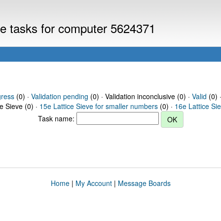
eve tasks for computer 5624371
gress
(0) ·
Validation pending
(0) · Validation inconclusive (0) ·
Valid
(0) 
ce Sieve (0) ·
15e Lattice Sieve for smaller numbers
(0) ·
16e Lattice Si
Task name:
Home
|
My Account
|
Message Boards