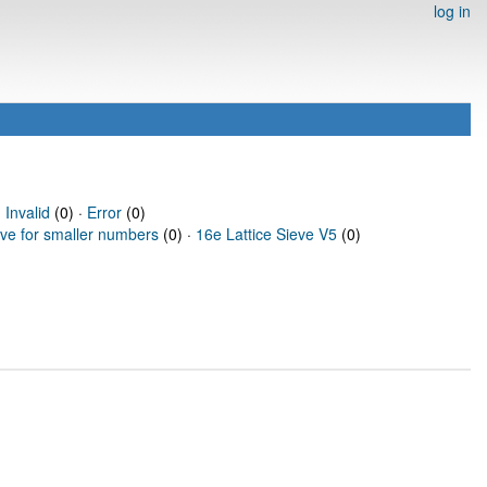
log in
·
Invalid
(0) ·
Error
(0)
eve for smaller numbers
(0) ·
16e Lattice Sieve V5
(0)