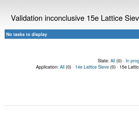
Validation inconclusive 15e Lattice Si
No tasks to display
State:
All
(0) ·
In pro
Application:
All
(0) ·
14e Lattice Sieve
(0) · 15e Latti