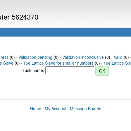
puter 5624370
gress
(0) ·
Validation pending
(0) ·
Validation inconclusive
(0) ·
Valid
(0) 
ce Sieve
(0) ·
15e Lattice Sieve for smaller numbers
(0) ·
16e Lattice Si
Task name:
Home
|
My Account
|
Message Boards