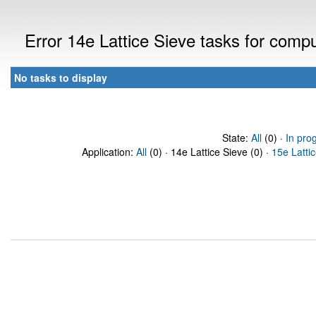
Error 14e Lattice Sieve tasks for com
No tasks to display
State:
All
(0) ·
In pro
Application:
All
(0) · 14e Lattice Sieve (0) ·
15e Latti