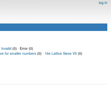
log in
·
Invalid
(0) · Error (0)
eve for smaller numbers
(0) ·
16e Lattice Sieve V5
(0)