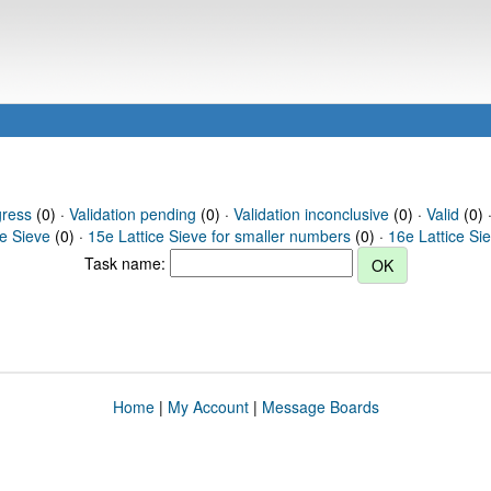
gress
(0) ·
Validation pending
(0) ·
Validation inconclusive
(0) ·
Valid
(0) ·
ce Sieve
(0) ·
15e Lattice Sieve for smaller numbers
(0) ·
16e Lattice Si
Task name:
Home
|
My Account
|
Message Boards