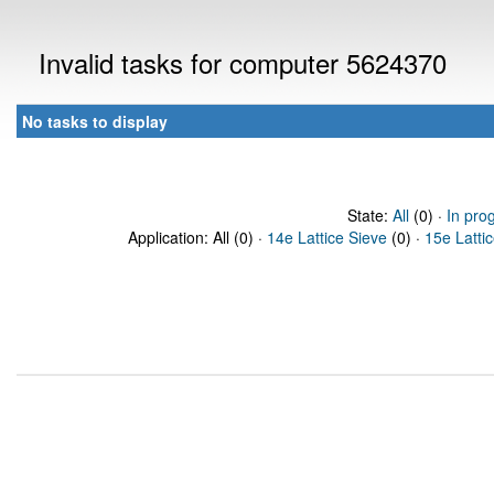
Invalid tasks for computer 5624370
No tasks to display
State:
All
(0) ·
In pro
Application: All (0) ·
14e Lattice Sieve
(0) ·
15e Latti