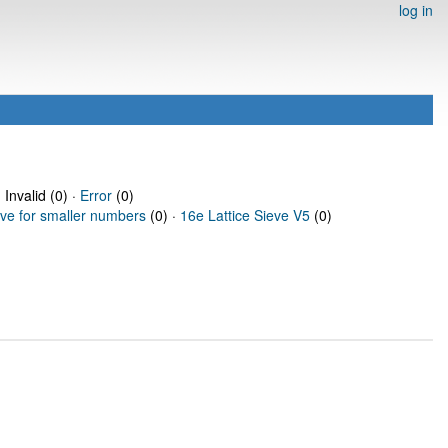
log in
 Invalid (0) ·
Error
(0)
eve for smaller numbers
(0) ·
16e Lattice Sieve V5
(0)