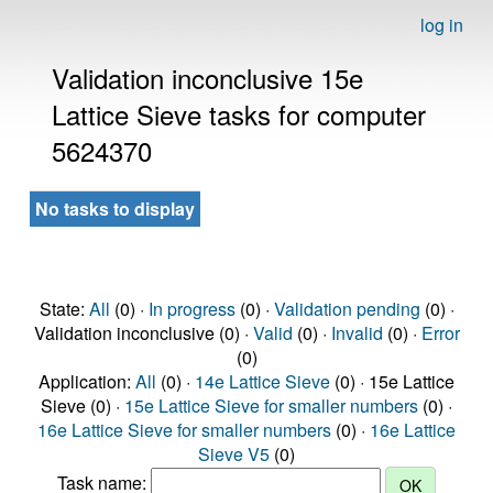
log in
Validation inconclusive 15e
Lattice Sieve tasks for computer
5624370
No tasks to display
State:
All
(0) ·
In progress
(0) ·
Validation pending
(0) ·
Validation inconclusive (0) ·
Valid
(0) ·
Invalid
(0) ·
Error
(0)
Application:
All
(0) ·
14e Lattice Sieve
(0) · 15e Lattice
Sieve (0) ·
15e Lattice Sieve for smaller numbers
(0) ·
16e Lattice Sieve for smaller numbers
(0) ·
16e Lattice
Sieve V5
(0)
Task name: