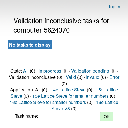
log in
Validation inconclusive tasks for
computer 5624370
No tasks to display
State:
All
(0) ·
In progress
(0) ·
Validation pending
(0) ·
Validation inconclusive (0) ·
Valid
(0) ·
Invalid
(0) ·
Error
(0)
Application: All (0) ·
14e Lattice Sieve
(0) ·
15e Lattice
Sieve
(0) ·
15e Lattice Sieve for smaller numbers
(0) ·
16e Lattice Sieve for smaller numbers
(0) ·
16e Lattice
Sieve V5
(0)
Task name: