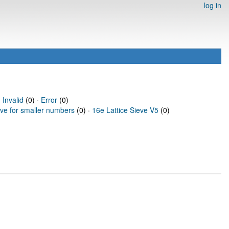
log in
·
Invalid
(0) ·
Error
(0)
eve for smaller numbers
(0) ·
16e Lattice Sieve V5
(0)