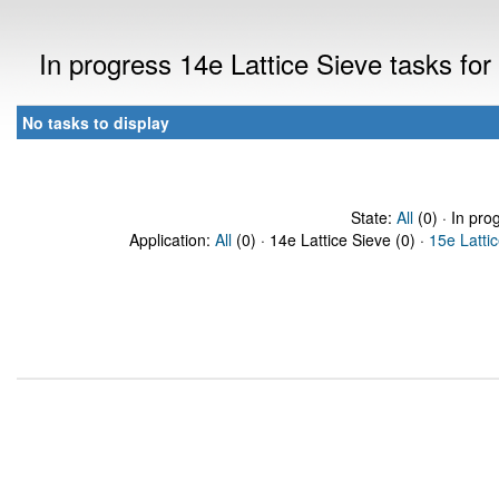
In progress 14e Lattice Sieve tasks f
No tasks to display
State:
All
(0) · In pro
Application:
All
(0) · 14e Lattice Sieve (0) ·
15e Latti