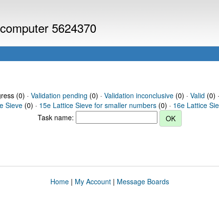
or computer 5624370
gress (0) ·
Validation pending
(0) ·
Validation inconclusive
(0) ·
Valid
(0) 
ce Sieve
(0) ·
15e Lattice Sieve for smaller numbers
(0) ·
16e Lattice Si
Task name:
Home
|
My Account
|
Message Boards