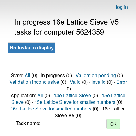
log in
In progress 16e Lattice Sieve V5
tasks for computer 5624359
No tasks to display
State:
All
(0) · In progress (0) ·
Validation pending
(0) ·
Validation inconclusive
(0) ·
Valid
(0) ·
Invalid
(0) ·
Error
(0)
Application:
All
(0) ·
14e Lattice Sieve
(0) ·
15e Lattice
Sieve
(0) ·
15e Lattice Sieve for smaller numbers
(0) ·
16e Lattice Sieve for smaller numbers
(0) · 16e Lattice
Sieve V5 (0)
Task name: