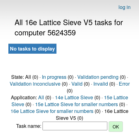
log in
All 16e Lattice Sieve V5 tasks for
computer 5624359
No tasks to display
State: All (0) ·
In progress
(0) ·
Validation pending
(0) ·
Validation inconclusive
(0) ·
Valid
(0) ·
Invalid
(0) ·
Error
(0)
Application:
All
(0) ·
14e Lattice Sieve
(0) ·
15e Lattice
Sieve
(0) ·
15e Lattice Sieve for smaller numbers
(0) ·
16e Lattice Sieve for smaller numbers
(0) · 16e Lattice
Sieve V5 (0)
Task name: