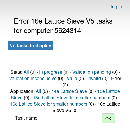
log in
Error 16e Lattice Sieve V5 tasks
for computer 5624314
No tasks to display
State:
All
(0) ·
In progress
(0) ·
Validation pending
(0) ·
Validation inconclusive
(0) ·
Valid
(0) ·
Invalid
(0) · Error
(0)
Application:
All
(0) ·
14e Lattice Sieve
(0) ·
15e Lattice
Sieve
(0) ·
15e Lattice Sieve for smaller numbers
(0) ·
16e Lattice Sieve for smaller numbers
(0) · 16e Lattice
Sieve V5 (0)
Task name: