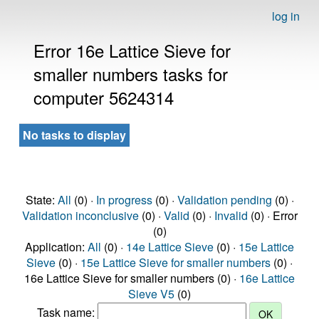
log in
Error 16e Lattice Sieve for
smaller numbers tasks for
computer 5624314
No tasks to display
State:
All
(0) ·
In progress
(0) ·
Validation pending
(0) ·
Validation inconclusive
(0) ·
Valid
(0) ·
Invalid
(0) · Error
(0)
Application:
All
(0) ·
14e Lattice Sieve
(0) ·
15e Lattice
Sieve
(0) ·
15e Lattice Sieve for smaller numbers
(0) ·
16e Lattice Sieve for smaller numbers (0) ·
16e Lattice
Sieve V5
(0)
Task name: