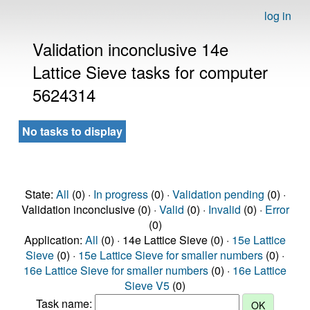
log in
Validation inconclusive 14e
Lattice Sieve tasks for computer
5624314
No tasks to display
State:
All
(0) ·
In progress
(0) ·
Validation pending
(0) ·
Validation inconclusive (0) ·
Valid
(0) ·
Invalid
(0) ·
Error
(0)
Application:
All
(0) · 14e Lattice Sieve (0) ·
15e Lattice
Sieve
(0) ·
15e Lattice Sieve for smaller numbers
(0) ·
16e Lattice Sieve for smaller numbers
(0) ·
16e Lattice
Sieve V5
(0)
Task name: